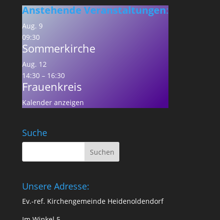
Anstehende Veranstaltungen
:
Aug.
9
09:30
Sommerkirche
Aug.
12
14:30
–
16:30
Frauenkreis
Kalender anzeigen
Suche
Unsere Adresse:
Ev.-ref. Kirchengemeinde Heidenoldendorf
Im Winkel 5