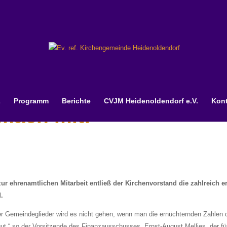
Z
Programm
Berichte
CVJM Heidenoldendorf e.V.
Kont
 mach mit!
r ehrenamtlichen Mitarbeit entließ der Kirchenvorstand die zahlreich 
.
der Gemeindeglieder wird es nicht gehen, wenn man die ernüchternden Zahlen 
ut,“ so der Vorsitzende des Finanzausschusses, Ernst-August Mellies, der für