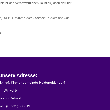
leibt den Verantwortlichen im Blick, doch darüber
 so z.B. Mittel für die Diakonie, für Mission und
)
Unsere Adresse:
Ev.-ref. Kirchengemeinde Heidenoldendorf
Im Winkel 5
32758 Detmold
Tel.: (05231) 68619