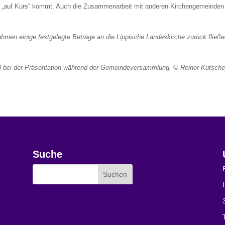
r „auf Kurs“ kommt. Auch die Zusammenarbeit mit anderen Kirchengemeinden b
hmen einige festgelegte Beträge an die Lippische Landeskirche zurück fließen,
.l.) bei der Präsentation während der Gemeindeversammlung. © Reiner Kutsche
Suche