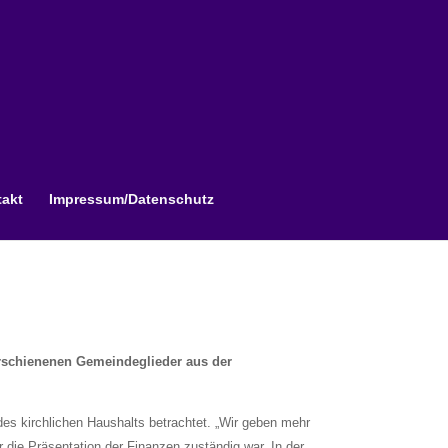
akt
Impressum/Datenschutz
erschienenen Gemeindeglieder aus der
des kirchlichen Haushalts betrachtet. „Wir geben mehr
 die Präsentation der Finanzen zuständig war. In der