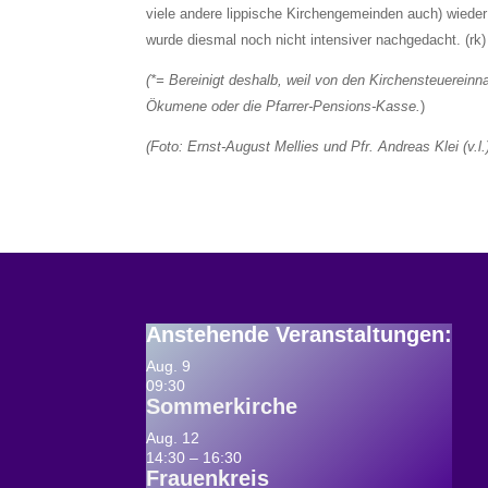
viele andere lippische Kirchengemeinden auch) wiede
wurde diesmal noch nicht intensiver nachgedacht. (rk)
(*= Bereinigt deshalb, weil von den Kirchensteuereinna
Ökumene oder die Pfarrer-Pensions-Kasse.
)
(Foto: Ernst-August Mellies und Pfr. Andreas Klei (v
Anstehende Veranstaltungen
:
Aug.
9
09:30
Sommerkirche
Aug.
12
14:30
–
16:30
Frauenkreis