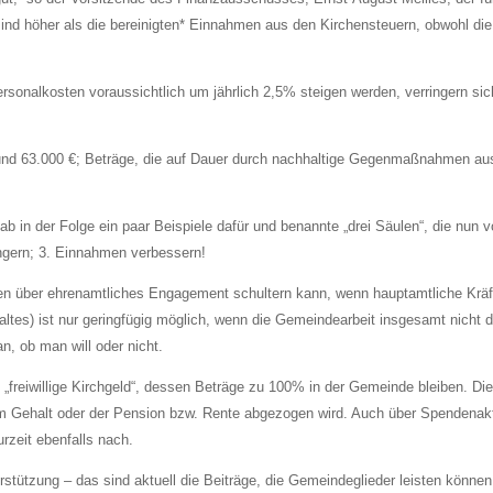
 sind höher als die bereinigten* Einnahmen aus den Kirchensteuern, obwohl die
sonalkosten voraussichtlich um jährlich 2,5% steigen werden, verringern si
 rund 63.000 €; Beträge, die auf Dauer durch nachhaltige Gegenmaßnahmen a
gab in der Folge ein paar Beispiele dafür und benannte „drei Säulen“, die nu
ngern; 3. Einnahmen verbessern!
fgaben über ehrenamtliches Engagement schultern kann, wenn hauptamtliche Krä
es) ist nur geringfügig möglich, wenn die Gemeindearbeit insgesamt nicht da
, ob man will oder nicht.
freiwillige Kirchgeld“, dessen Beträge zu 100% in der Gemeinde bleiben. Dies 
 Gehalt oder der Pension bzw. Rente abgezogen wird. Auch über Spendenakti
urzeit ebenfalls nach.
stützung – das sind aktuell die Beiträge, die Gemeindeglieder leisten könne