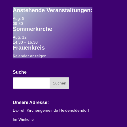
Anstehende Veranstaltungen
:
Aug.
9
09:30
Sommerkirche
Aug.
12
14:30
–
16:30
Frauenkreis
Kalender anzeigen
Suche
Unsere Adresse:
Ev.-ref. Kirchengemeinde Heidenoldendorf
Im Winkel 5