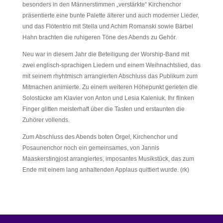
besonders in den Männerstimmen „verstärkte“ Kirchenchor
präsentierte eine bunte Palette älterer und auch moderner Lieder,
und das Flötentrio mit Stella und Achim Romanski sowie Bärbel
Hahn brachten die ruhigeren Töne des Abends zu Gehör.
Neu war in diesem Jahr die Beteiligung der Worship-Band mit
zwei englisch-sprachigen Liedern und einem Weihnachtslied, das
mit seinem rhyhtmisch arrangierten Abschluss das Publikum zum
Mitmachen animierte. Zu einem weiteren Höhepunkt gerieten die
Solostücke am Klavier von Anton und Lesia Kaleniuk. Ihr flinken
Finger glitten meisterhaft über die Tasten und erstaunten die
Zuhörer vollends.
Zum Abschluss des Abends boten Orgel, Kirchenchor und
Posaunenchor noch ein gemeinsames, von Jannis
Maaskerstingjost arrangiertes, imposantes Musikstück, das zum
Ende mit einem lang anhaltenden Applaus quittiert wurde. (rk)