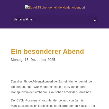
Seite wählen
Ein besonderer Abend
Montag, 15. Dezember 2025
Das diesjährige Adventskonzert der Ev.-ref. Kirchengemeinde
Heidenoldendorf war wieder einmal ein ganz besonderer
Höhepunkt in der kirchenmusikalischen Arbeit der Gemeinde.
Der CVJM-Posaunenchor unter der Leitung von Jannis
Maaskerstingjost brillierte mit gekonnt arrangierten Stücken, der