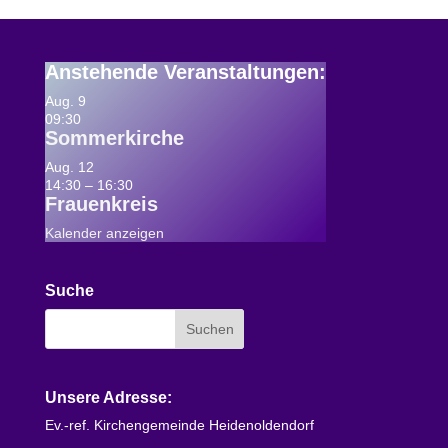
Anstehende Veranstaltungen
:
Aug.
9
09:30
Sommerkirche
Aug.
12
14:30
–
16:30
Frauenkreis
Kalender anzeigen
Suche
Unsere Adresse:
Ev.-ref. Kirchengemeinde Heidenoldendorf