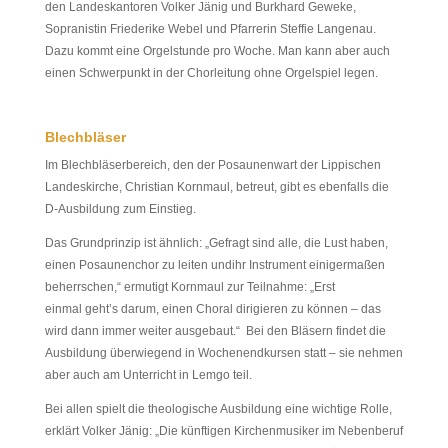
den Landeskantoren Volker Jänig und Burkhard Geweke,
Sopranistin Friederike Webel und Pfarrerin Steffie Langenau.
Dazu kommt eine Orgelstunde pro Woche. Man kann aber auch
einen Schwerpunkt in der Chorleitung ohne Orgelspiel legen.
Blechbläser
Im Blechbläserbereich, den der Posaunenwart der Lippischen
Landeskirche, Christian Kornmaul, betreut, gibt es ebenfalls die
D-Ausbildung zum Einstieg.
Das Grundprinzip ist ähnlich: „Gefragt sind alle, die Lust haben,
einen Posaunenchor zu leiten undihr Instrument einigermaßen
beherrschen,“ ermutigt Kornmaul zur Teilnahme: „Erst
einmal geht’s darum, einen Choral dirigieren zu können – das
wird dann immer weiter ausgebaut.“ Bei den Bläsern findet die
Ausbildung überwiegend in Wochenendkursen statt – sie nehmen
aber auch am Unterricht in Lemgo teil.
Bei allen spielt die theologische Ausbildung eine wichtige Rolle,
erklärt Volker Jänig: „Die künftigen Kirchenmusiker im Nebenberuf