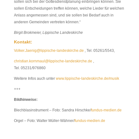
sollen sich bei der Gottesdienstplanung einbringen können. Sie
sollen Entscheidungen treffen können, welche Lieder für welchen
Anlass angemessen sind, und sie sollen bei Bedarf auch in
anderen Gemeinden vertreten können.“
Birgit Brokmeier, Lippische Landeskirche
Kontakt:
Volker.Jaenig@lippische-landeskirche.de
, Tel. 05261/5543,
christian.kornmaul@lippische-landeskirche.de
,
Tel. 05231/976860
Weitere Infos auch unter
www.lippische-landeskirche.de/musik
+++
Bildhinweise:
Blechblasinstrument – Foto: Sandra Hirschke/
fundus-medien.de
Orgel – Foto: Walter Müller-Wähner/
fundus-medien.de