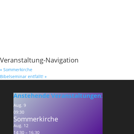
Veranstaltung-Navigation
«
Sommerkirche
Bibelseminar entfällt!
»
Anstehende Veranstaltungen
:
Aug.
9
09:30
Sommerkirche
Aug.
12
14:30
–
16:30