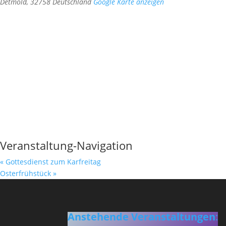
Detmold
,
32758
Deutschland
Google Karte anzeigen
Veranstaltung-Navigation
«
Gottesdienst zum Karfreitag
Osterfrühstück
»
Anstehende Veranstaltungen
: