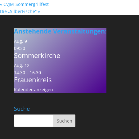
«
CVJM-Sommergrillfest
Die „SilberFische“
»
Anstehende Veranstaltungen
:
Aug.
9
09:30
Sommerkirche
Aug.
12
14:30
–
16:30
Frauenkreis
Kalender anzeigen
Suche