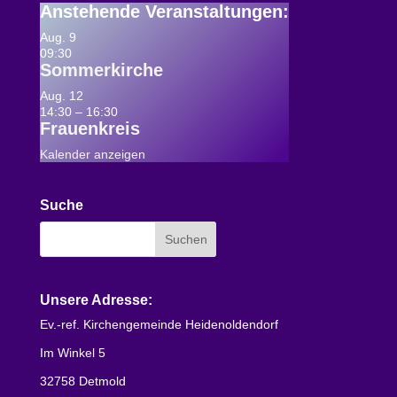
Anstehende Veranstaltungen
:
Aug.
9
09:30
Sommerkirche
Aug.
12
14:30
–
16:30
Frauenkreis
Kalender anzeigen
Suche
Unsere Adresse:
Ev.-ref. Kirchengemeinde Heidenoldendorf
Im Winkel 5
32758 Detmold