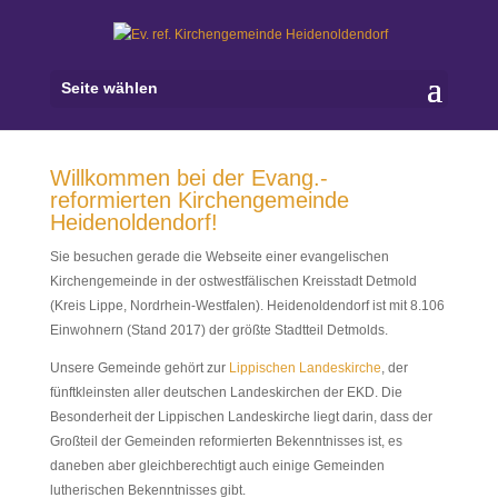
Seite wählen
Willkommen bei der Evang.-
reformierten Kirchengemeinde
Heidenoldendorf!
Sie besuchen gerade die Webseite einer evangelischen
Kirchengemeinde in der ostwestfälischen Kreisstadt Detmold
(Kreis Lippe, Nordrhein-Westfalen). Heidenoldendorf ist mit 8.106
Einwohnern (Stand 2017) der größte Stadtteil Detmolds.
Unsere Gemeinde gehört zur
Lippischen Landeskirche
, der
fünftkleinsten aller deutschen Landeskirchen der EKD. Die
Besonderheit der Lippischen Landeskirche liegt darin, dass der
Großteil der Gemeinden reformierten Bekenntnisses ist, es
daneben aber gleichberechtigt auch einige Gemeinden
lutherischen Bekenntnisses gibt.