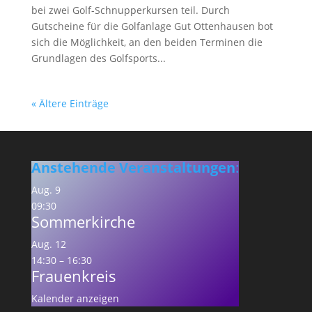
bei zwei Golf-Schnupperkursen teil. Durch
Gutscheine für die Golfanlage Gut Ottenhausen bot
sich die Möglichkeit, an den beiden Terminen die
Grundlagen des Golfsports...
« Ältere Einträge
Anstehende Veranstaltungen
:
Aug.
9
09:30
Sommerkirche
Aug.
12
14:30
–
16:30
Frauenkreis
Kalender anzeigen