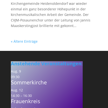
Kirchengemeinde Heidenoldendorf war wieder
einmal ein ganz besonderer Höhepunkt in der
kirchenmusikalischen Arbeit der Gemeinde. Der
CVJM-Posaunenchor unter der Leitung von Jannis
Maaskerstingjost brillierte mit gekonnt...
« Ältere Einträge
Anstehende Veranstaltungen
:
Aug.
9
09:30
Sommerkirche
Aug.
12
14:30
–
16:30
Frauenkreis