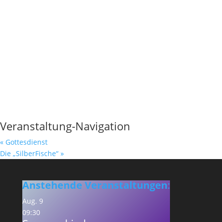
Veranstaltung-Navigation
«
Gottesdienst
Die „SilberFische“
»
Anstehende Veranstaltungen
:
Aug.
9
09:30