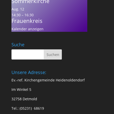
Sommerkirche
Aug.
12
14:30
–
16:30
Frauenkreis
Kalender anzeigen
Suche
Unsere Adresse:
Ev.-ref. Kirchengemeinde Heidenoldendorf
Im Winkel 5
32758 Detmold
Tel.: (05231) 68619