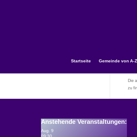
Startseite
Gemeinde von A-
K
Die a
zu fi
Anstehende Veranstaltungen
:
Aug.
9
09:30